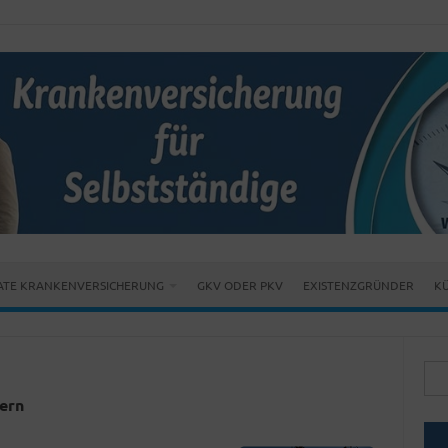
ATE KRANKENVERSICHERUNG
GKV ODER PKV
EXISTENZGRÜNDER
KÜ
Suc
nach
ern