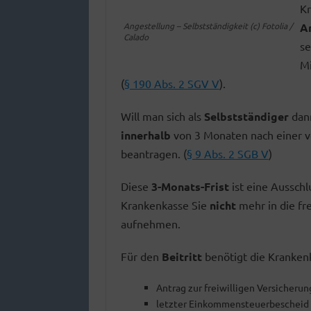
Kr
Angestellung – Selbstständigkeit (c) Fotolia /
A
Calado
se
Mi
(
§ 190 Abs. 2 SGV V
).
Will man sich als
Selbstständiger
dan
innerhalb
von 3 Monaten nach einer 
beantragen. (
§ 9 Abs. 2 SGB V
)
Diese
3-Monats-Frist
ist eine Ausschlu
Krankenkasse Sie
nicht
mehr in die fre
aufnehmen.
Für den
Beitritt
benötigt die Kranken
Antrag zur freiwilligen Versicherun
letzter Einkommensteuerbescheid 