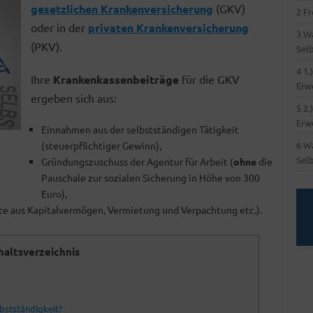
gesetzlichen Krankenversicherung
(GKV)
2
Fr
oder in der
privaten Krankenversicherung
3
Wa
(PKV).
Sel
4
1.
Ihre
Krankenkassenbeiträge
für die GKV
Erw
ergeben sich aus:
5
2.
Erw
Einnahmen aus der selbstständigen Tätigkeit
(steuerpflichtiger Gewinn),
6
Wa
Sel
Gründungszuschuss der Agentur für Arbeit (
ohne
die
Pauschale zur sozialen Sicherung in Höhe von 300
Euro),
fte aus Kapitalvermögen, Vermietung und Verpachtung etc.).
haltsverzeichnis
bstständigkeit?