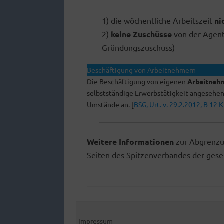
1) die wöchentliche Arbeitszeit
ni
2)
keine
Zuschüsse
von der Agent
Gründungszuschuss)
Beschäftigung von Arbeitnehmern
Die Beschäftigung von eigenen
Arbeitneh
selbstständige Erwerbstätigkeit angesehe
Umstände an. [
BSG, Urt. v. 29.2.2012, B 12 
Weitere Informationen
zur Abgrenzun
Seiten des Spitzenverbandes der gese
Impressum