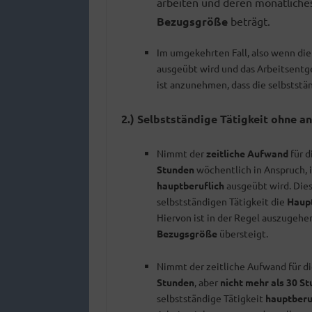
arbeiten und deren monatliche
Bezugsgröße
beträgt.
Im umgekehrten Fall, also wenn di
ausgeübt wird und das Arbeitsentg
ist anzunehmen, dass die selbststä
2.) Selbstständige Tätigkeit
ohne
an
Nimmt der
zeitliche Aufwand
für d
Stunden
wöchentlich in Anspruch, 
hauptberuflich
ausgeübt wird. Dies
selbstständigen Tätigkeit die
Haupt
Hiervon ist in der Regel auszugeh
Bezugsgröße
übersteigt.
Nimmt der zeitliche Aufwand für di
Stunden
, aber
nicht mehr als 30
St
selbstständige Tätigkeit
hauptberu