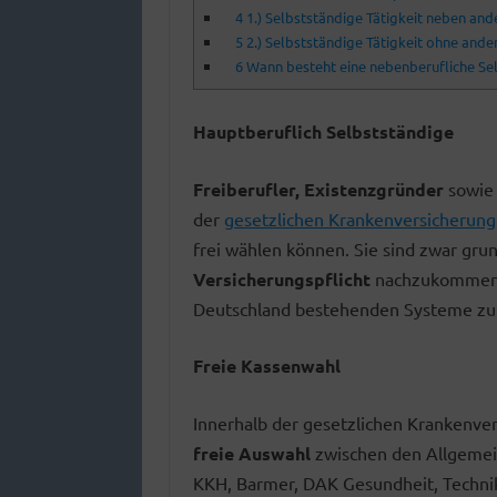
4
1.) Selbstständige Tätigkeit neben and
5
2.) Selbstständige Tätigkeit ohne ande
6
Wann besteht eine nebenberufliche Sel
Hauptberuflich Selbstständige
Freiberufler, Existenzgründer
sowie
der
gesetzlichen Krankenversicherung
frei wählen können. Sie sind zwar grun
Versicherungspflicht
nachzukommen, k
Deutschland bestehenden Systeme zur
Freie Kassenwahl
Innerhalb der gesetzlichen Krankenver
freie Auswahl
zwischen den Allgemei
KKH, Barmer, DAK Gesundheit, Technik