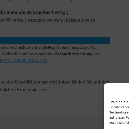
cht mehr als 20 Stunden
beträgt,
ur für Arbeit bezogen werden. (beispielsweise
mern
wird
nicht
mehr als
Beleg
für eine hauptberuflich
n. Vielmehr komme es auf eine
Gesamtbetrachtung
der
KR 4/10 R, BSGE 110, S. 122
]
g der Beschäftigungsverhältnisse finden Sie auf den
tzlichen Krankenkassen.
Um dir ein o
Geräteinfor
Technologie
auf dieser 
zurückziehs