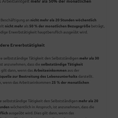
s Arbeitsentgelt
mehr als 50% der monatlichen
e Beschäftigung an
nicht mehr als 20 Stunden wöchentlich
elt
nicht mehr
als
50 % der monatlichen Bezugsgröße
beträgt,
ndige Erwerbstätigkeit hauptberuflich ausgeübt wird.
dere Erwerbstätigkeit
ie selbstständige Tätigkeit den Selbstständigen
mehr als 30
ist anzunehmen, dass die
selbstständige Tätigkeit
 gilt dann, wenn das
Arbeitseinkommen
aus der
quelle zur Bestreitung des Lebensunterhalts
darstellt.
en, wenn das Arbeitseinkommen
25 % der monatlichen
e selbstständige Tätigkeit den Selbstständigen
mehr als 20
unden
wöchentlich in Anspruch, ist anzunehmen, dass die
flich
ausgeübt wird. Dies gilt dann, wenn das