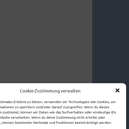
Cookie-Zustimmung verwalten
ptimales Erlebnis zu bieten, verwenden wir Technologien wie Cookies, um
mationen zu speichern und/oder darauf zuzugreifen. Wenn du diesen
n zustimmst, können wir Daten wie das Surfverhalten oder eindeutige IDs
Website verarbeiten. Wenn du deine Zustimmung nicht erteilst oder
t, können bestimmte Merkmale und Funktionen beeinträchtigt werden.