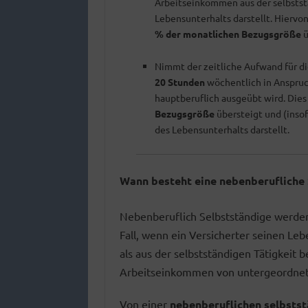
Arbeitseinkommen aus der selbstst
Lebensunterhalts darstellt. Hiervo
% der monatlichen Bezugsgröße
ü
Nimmt der zeitliche Aufwand für di
20 Stunden
wöchentlich in Anspruch
hauptberuflich ausgeübt wird. Dies
Bezugsgröße
übersteigt und (insof
des Lebensunterhalts darstellt.
Wann besteht eine nebenberufliche 
Nebenberuflich Selbstständige werde
Fall, wenn ein Versicherter seinen Le
als aus der selbstständigen Tätigkeit
Arbeitseinkommen von untergeordneter
Von einer
nebenberuflichen selbsts